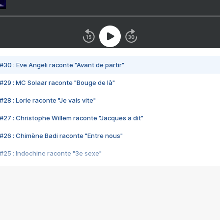
#30 : Eve Angeli raconte "Avant de partir"
#29 : MC Solaar raconte "Bouge de là"
28 : Lorie raconte "Je vais vite"
#27 : Christophe Willem raconte "Jacques a dit"
#26 : Chimène Badi raconte "Entre nous"
#25 : Indochine raconte "3e sexe"
#24 : Zaho raconte "C'est chelou"
#23 : Patrick Bruel raconte "Au café des délices"
#22 : Kyo raconte "Le chemin"