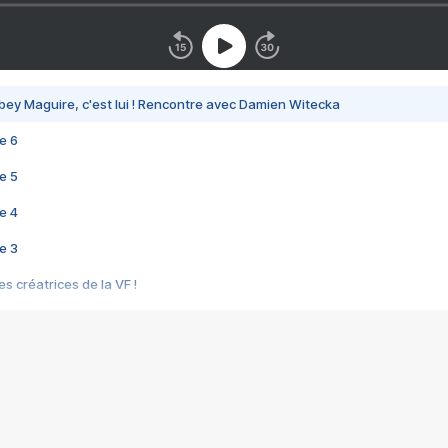
bey Maguire, c'est lui ! Rencontre avec Damien Witecka
e 6
e 5
e 4
e 3
s créatrices de la VF !
e 2
e 1
e Mektoub My Love arrive enfin ! Rencontre avec Shaïn Boumedine et Sal
i : après Toni en famille