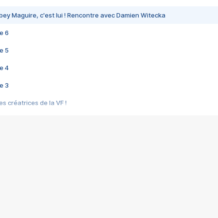
bey Maguire, c'est lui ! Rencontre avec Damien Witecka
e 6
e 5
e 4
e 3
s créatrices de la VF !
e 2
e 1
e Mektoub My Love arrive enfin ! Rencontre avec Shaïn Boumedine et Sal
i : après Toni en famille
elle réalise le bouleversant Dites lui que je l'aime
ais ! Rencontre autour de Vie privée de Rebecca Zlotowski