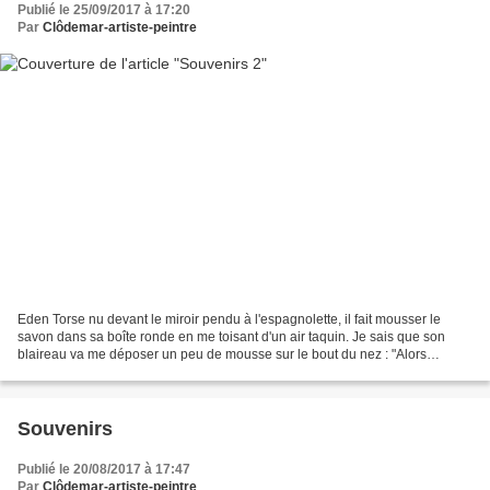
Publié le 25/09/2017 à 17:20
Par
Clôdemar-artiste-peintre
Eden Torse nu devant le miroir pendu à l'espagnolette, il fait mousser le
savon dans sa boîte ronde en me toisant d'un air taquin. Je sais que son
blaireau va me déposer un peu de mousse sur le bout du nez : "Alors
Nasique, déjà debout ?". Nasique, c'est...
Souvenirs
Publié le 20/08/2017 à 17:47
Par
Clôdemar-artiste-peintre