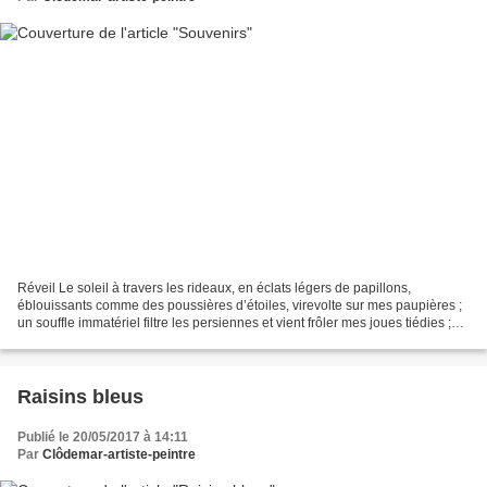
Réveil Le soleil à travers les rideaux, en éclats légers de papillons,
éblouissants comme des poussières d’étoiles, virevolte sur mes paupières ;
un souffle immatériel filtre les persiennes et vient frôler mes joues tiédies ;
immobile, j’attends... Elle...
Raisins bleus
Publié le 20/05/2017 à 14:11
Par
Clôdemar-artiste-peintre