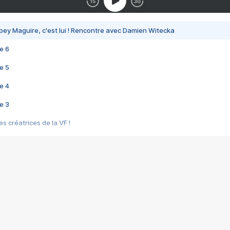
bey Maguire, c'est lui ! Rencontre avec Damien Witecka
e 6
e 5
e 4
e 3
s créatrices de la VF !
e 2
e 1
e Mektoub My Love arrive enfin ! Rencontre avec Shaïn Boumedine et Sal
i : après Toni en famille
elle réalise le bouleversant Dites lui que je l'aime